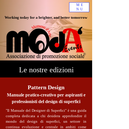
ME
NU
Working today for a brighter, and better tomorrow
Le nostre edizioni
Pattern Design
​Manuale pratico-creativo per aspiranti e
professionisti del design di superfici
"Il Manuale del Designer di Superfici" è una guida
completa dedicata a chi desidera approfondire il
mondo del design di superfici, un settore in
continua evoluzione e centrale in ambiti come