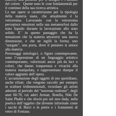
del colore.
Queste sono le cose fondamentali per
il continuo della sua ricerca artistica.
Le sue opere si caratterizzano per la tipologia
della materia usata, che attualmente è la
vetroresina. Lavorando con la vetroresina
percepisce emozioni nella sua metamorfosi dallo
stato liquido durante la lavorazione allo stato
solido. E’ in questo passaggio che ha la
sensazione che la materia attraversi una nuova
dimensione, e che ne sigilli la forma; uno
“stargate”, una porta, dove il pensiero si unisce
alla materia.
Personaggi mitologici, o figure contemporanee,
sono l’espressione di un linguaggio artistico
contemporaneo, valorizzati ancor più da luci o
colori, che danno trasparenza e vivacità alla
materia manipolata, e rappresentano dunque il
valore aggiunto dell’opera.
L’accumulazione degli oggetti di uso quotidiano,
anche rifiuti, che vengono raccolti per esempio
in sculture tridimensionali, ricordano gli artisti
aderenti al periodo del “nouveau realisme”, degli
anni 60-70, cui aderì Arman, Rotella, Niki De
Saint Phalle e che sfociò poi nel new dada, nella
poetica dell’oggetto che divenne informale come
i sacchi di Burri o le pietre e i frammenti di
vetro di Fontana.