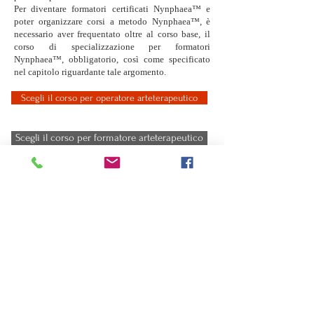
Per diventare formatori certificati Nynphaea™ e
poter organizzare corsi a metodo Nynphaea™, è
necessario aver frequentato oltre al corso base, il
corso di specializzazione per formatori
Nynphaea™, obbligatorio, così come specificato
nel capitolo riguardante tale argomento.
Scegli il corso per operatore arteterapeutico
Scegli il corso per formatore arteterapeutico
Momenti d'Arte ETS a.p.s.
moodarte@virgilio.it